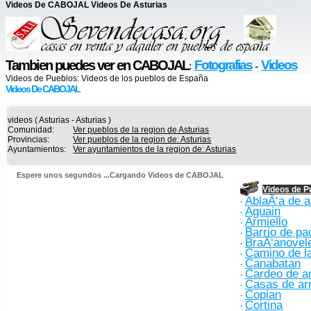
Videos De CABOJAL Videos De Asturias
Tambien puedes ver en CABOJAL
Fotografias
Videos
:
-
Videos de Pueblos:
Videos de los pueblos de España
Videos De CABOJAL
videos ( Asturias - Asturias )
Comunidad:
Ver pueblos de la region de Asturias
Provincias:
Ver pueblos de la region de: Asturias
Ayuntamientos:
Ver ayuntamientos de la region de: Asturias
Espere unos segundos ...Cargando Videos de CABOJAL
Videos de P
AblaÃ‘a de a
·
Aguain
·
Armiello
·
Barrio de p
·
BraÃ‘anovel
·
Camino de l
·
Canabatan
·
Cardeo de ar
·
Casas de ar
·
Copian
·
Cortina
·