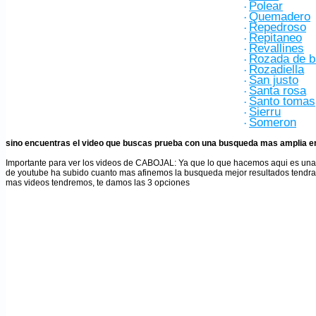
Polear
·
Quemadero
·
Repedroso
·
Repitaneo
·
Revallines
·
Rozada de b
·
Rozadiella
·
San justo
·
Santa rosa
·
Santo tomas
·
Sierru
·
Someron
·
sino encuentras el video que buscas prueba con una busqueda mas amplia en
Importante para ver los videos de CABOJAL
: Ya que lo que hacemos aqui es un
de youtube ha subido cuanto mas afinemos la busqueda mejor resultados tendr
mas videos tendremos, te damos las 3 opciones