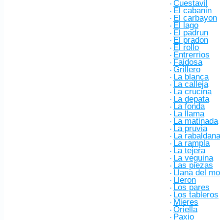
Cuestavil
·
El cabanin
·
El carbayon
·
El lago
·
El padrun
·
El pradon
·
El rollo
·
Entrerrios
·
Faidosa
·
Grillero
·
La blanca
·
La calleja
·
La crucina
·
La depata
·
La fonda
·
La llama
·
La matinada
·
La pruvia
·
La rabaldan
·
La rampla
·
La tejera
·
La veguina
·
Las piezas
·
Llana del mo
·
Lleron
·
Los pares
·
Los tableros
·
Mieres
·
Oriella
·
Paxio
·