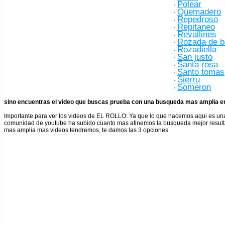
Polear
·
Quemadero
·
Repedroso
·
Repitaneo
·
Revallines
·
Rozada de b
·
Rozadiella
·
San justo
·
Santa rosa
·
Santo tomas
·
Sierru
·
Someron
·
sino encuentras el video que buscas prueba con una busqueda mas amplia en
Importante para ver los videos de EL ROLLO
: Ya que lo que hacemos aqui es un
comunidad de youtube ha subido cuanto mas afinemos la busqueda mejor result
mas amplia mas videos tendremos, te damos las 3 opciones