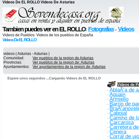
Videos De EL ROLLO Videos De Asturias
Tambien puedes ver en EL ROLLO
Fotografias
Videos
:
-
Videos de Pueblos:
Videos de los pueblos de España
Videos De EL ROLLO
videos ( Asturias - Asturias )
Comunidad:
Ver pueblos de la region de Asturias
Provincias:
Ver pueblos de la region de: Asturias
Ayuntamientos:
Ver ayuntamientos de la region de: Asturias
Espere unos segundos ...Cargando Videos de EL ROLLO
Videos de P
AblaÃ‘a de a
·
Aguain
·
Armiello
·
Barrio de p
·
BraÃ‘anovel
·
Cabojal
·
Camino de la
·
Carcarosa
·
Carretera d
·
Cenera
·
Corral de uj
·