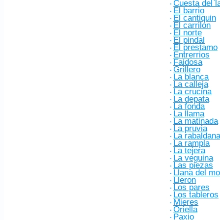
Cuesta del l
·
El barrio
·
El cantiquin
·
El carrilon
·
El norte
·
El pindal
·
El prestamo
·
Entrerrios
·
Faidosa
·
Grillero
·
La blanca
·
La calleja
·
La crucina
·
La depata
·
La fonda
·
La llama
·
La matinada
·
La pruvia
·
La rabaldan
·
La rampla
·
La tejera
·
La veguina
·
Las piezas
·
Llana del mo
·
Lleron
·
Los pares
·
Los tableros
·
Mieres
·
Oriella
·
Paxio
·