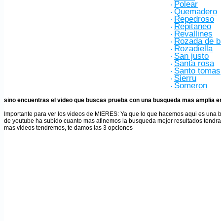
Polear
·
Quemadero
·
Repedroso
·
Repitaneo
·
Revallines
·
Rozada de b
·
Rozadiella
·
San justo
·
Santa rosa
·
Santo tomas
·
Sierru
·
Someron
·
sino encuentras el video que buscas prueba con una busqueda mas amplia en
Importante para ver los videos de MIERES
: Ya que lo que hacemos aqui es una 
de youtube ha subido cuanto mas afinemos la busqueda mejor resultados tendr
mas videos tendremos, te damos las 3 opciones