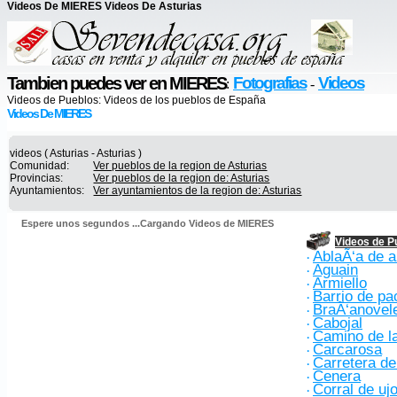
Videos De MIERES Videos De Asturias
Tambien puedes ver en MIERES
Fotografias
Videos
:
-
Videos de Pueblos:
Videos de los pueblos de España
Videos De MIERES
videos ( Asturias - Asturias )
Comunidad:
Ver pueblos de la region de Asturias
Provincias:
Ver pueblos de la region de: Asturias
Ayuntamientos:
Ver ayuntamientos de la region de: Asturias
Espere unos segundos ...Cargando Videos de MIERES
Videos de P
AblaÃ‘a de a
·
Aguain
·
Armiello
·
Barrio de p
·
BraÃ‘anovel
·
Cabojal
·
Camino de la
·
Carcarosa
·
Carretera d
·
Cenera
·
Corral de uj
·