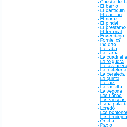
Cuesta del l
·
El barrio
·
El cantiquin
·
El carrilon
·
El norte
·
El pindal
·
El prestamo
·
El terronal
·
Enverniego
·
Forniellos
·
Insierto
·
La caba
·
La carba
·
La cuadriella
·
La felguera
·
La lavander
·
La maleteria
·
La peraleda
·
La quinta
·
La raiz
·
La rociella
·
La vegona
·
Las llanas
·
Las viescas
·
Llana palaci
·
Loredo
·
Los pontone
·
Los tendejo
·
Oriella
·
Paxio
·