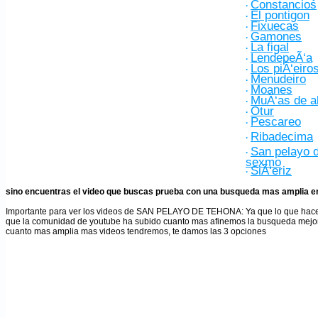
Constancios
·
El pontigon
·
Fixuecas
·
Gamones
·
La figal
·
LendepeÃ‘a
·
Los piÃ‘eiro
·
Menudeiro
·
Moanes
·
MuÃ‘as de a
·
Otur
·
Pescareo
·
Ribadecima
·
San pelayo d
·
sexmo
SiÃ‘eriz
·
sino encuentras el video que buscas prueba con una busqueda mas amplia en
Importante para ver los videos de SAN PELAYO DE TEHONA
: Ya que lo que ha
que la comunidad de youtube ha subido cuanto mas afinemos la busqueda mejor
cuanto mas amplia mas videos tendremos, te damos las 3 opciones