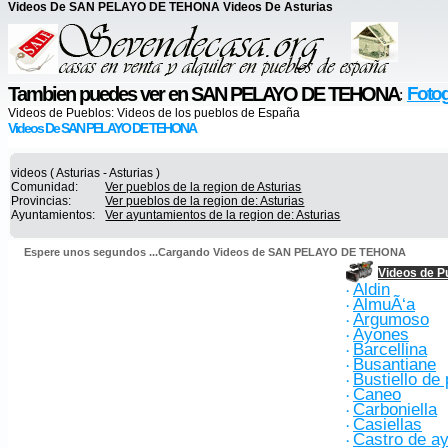
Videos De SAN PELAYO DE TEHONA Videos De Asturias
Tambien puedes ver en SAN PELAYO DE TEHONA
Fotog
:
Videos de Pueblos:
Videos de los pueblos de España
Videos De SAN PELAYO DE TEHONA
videos ( Asturias - Asturias )
Comunidad:
Ver pueblos de la region de Asturias
Provincias:
Ver pueblos de la region de: Asturias
Ayuntamientos:
Ver ayuntamientos de la region de: Asturias
Espere unos segundos ...Cargando Videos de SAN PELAYO DE TEHONA
Videos de P
Aldin
·
AlmuÃ‘a
·
Argumoso
·
Ayones
·
Barcellina
·
Busantiane
·
Bustiello de
·
Caneo
·
Carboniella
·
Casiellas
·
Castro de a
·