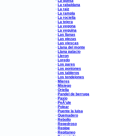
·
La quinta
·
La rabaldana
·
La raiz
·
La rampla
·
La rociella
·
La tejera
·
La vegona
·
La veguina
·
Las llanas
·
Las piezas
·
Las viescas
·
Llana del monte
·
Llana palacio
·
Lleron
·
Loredo
·
Los pares
·
Los pontones
·
Los tableros
·
Los tendejones
·
Mieres
·
Misiego
·
Oriella
·
Pandel de berruga
·
Paxio
·
PeÃ‘ule
·
Polear
·
Puente la luisa
·
Quemadero
·
Rebollo
·
Repedroso
·
Repipe
·
Repitaneo