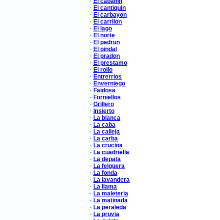
·
El cabanin
·
El cantiquin
·
El carbayon
·
El carrilon
·
El lago
·
El norte
·
El padrun
·
El pindal
·
El pradon
·
El prestamo
·
El rollo
·
Entrerrios
·
Enverniego
·
Faidosa
·
Forniellos
·
Grillero
·
Insierto
·
La blanca
·
La caba
·
La calleja
·
La carba
·
La crucina
·
La cuadriella
·
La depata
·
La felguera
·
La fonda
·
La lavandera
·
La llama
·
La maleteria
·
La matinada
·
La peraleda
·
La pruvia