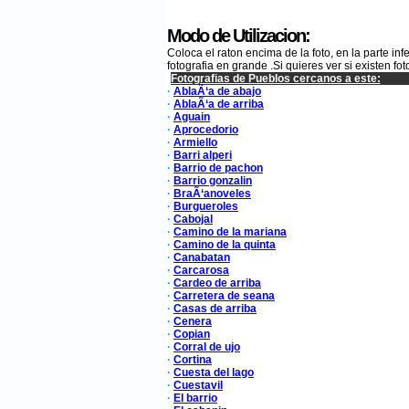
Modo de Utilizacion:
Coloca el raton encima de la foto, en la parte i
fotografia en grande .Si quieres ver si existen
Fotografias de Pueblos cercanos a este:
·
AblaÃ‘a de abajo
·
AblaÃ‘a de arriba
·
Aguain
·
Aprocedorio
·
Armiello
·
Barri alperi
·
Barrio de pachon
·
Barrio gonzalin
·
BraÃ‘anoveles
·
Burgueroles
·
Cabojal
·
Camino de la mariana
·
Camino de la quinta
·
Canabatan
·
Carcarosa
·
Cardeo de arriba
·
Carretera de seana
·
Casas de arriba
·
Cenera
·
Copian
·
Corral de ujo
·
Cortina
·
Cuesta del lago
·
Cuestavil
·
El barrio