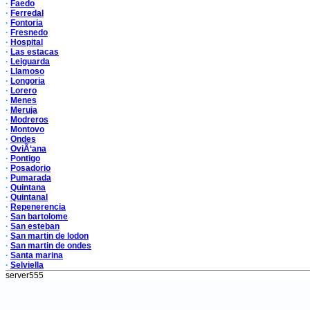
·
Faedo
·
Ferredal
·
Fontoria
·
Fresnedo
·
Hospital
·
Las estacas
·
Leiguarda
·
Llamoso
·
Longoria
·
Lorero
·
Menes
·
Meruja
·
Modreros
·
Montovo
·
Ondes
·
OviÃ‘ana
·
Pontigo
·
Posadorio
·
Pumarada
·
Quintana
·
Quintanal
·
Repenerencia
·
San bartolome
·
San esteban
·
San martin de lodon
·
San martin de ondes
·
Santa marina
·
Selviella
server555