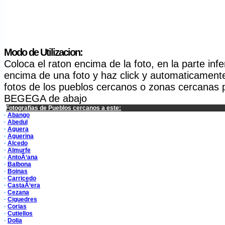
Modo de Utilizacion:
Coloca el raton encima de la foto, en la parte in
encima de una foto y haz click y automaticamente s
fotos de los pueblos cercanos o zonas cercanas 
BEGEGA de abajo
Fotografias de Pueblos cercanos a este:
·
Abango
·
Abedul
·
Aguera
·
Aguerina
·
Alcedo
·
Almurfe
·
AntoÃ‘ana
·
Balbona
·
Boinas
·
Carricedo
·
CastaÃ‘era
·
Cezana
·
Ciguedres
·
Corias
·
Cutiellos
·
Dolia